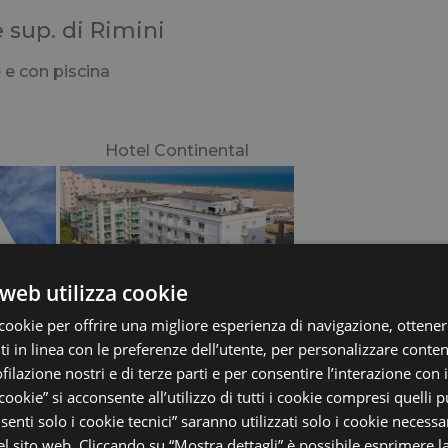
le sup. di Rimini
 e con piscina
Hotel Continental
web utilizza cookie
cookie per offrire una migliore esperienza di navigazione, ottenere
 in linea con le preferenze dell’utente, per personalizzare conten
ofilazione nostri e di terze parti e per consentire l’interazione con 
 cookie” si acconsente all’utilizzo di tutti i cookie compresi quelli pu
 Riccione
enti solo i cookie tecnici” saranno utilizzati solo i cookie necessar
 sito web. Cliccando su “Mostra dettagli” è possibile esprimere l