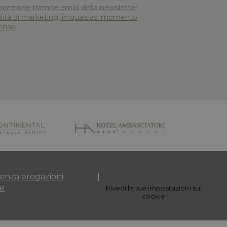
ricezione tramite email della newsletter
nalità di marketing, in qualsiasi momento
enso.
enza erogazioni
e
Rivedi le tue impostazioni sui
cookie