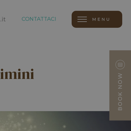
CONTATTACI
it
MENU
imini
BOOK NOW