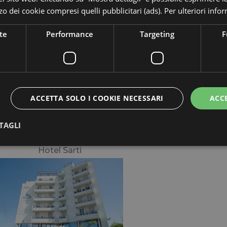
ccoglienti
izzo dei cookie compresi quelli pubblicitari (ads). Per ulteriori inf
te
Performance
Targeting
F
Hotel Tiffany's
ACCETTA SOLO I COOKIE NECESSARI
ACC
TAGLI
Hotel Sarti
Strettamente necessari
Performance
Targeting
Funzionalità
 necessari consentono le funzionalità principali del sito web come l'accesso dell'utente 
 web non può essere utilizzato correttamente senza i cookie strettamente necessari.
Provider
/
Dominio
Scadenza
Descrizione
.maximilianshotels.it
1
Questo cookie viene utilizzato per g