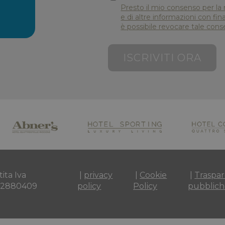
Presto il mio consenso per la 
e di altre informazioni con fi
è possibile revocare tale cons
ISCRIVITI ORA
tita Iva
privacy
Cookie
Traspar
82880409
policy
Policy
pubblich