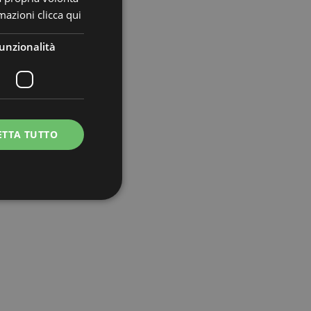
ormazioni
clicca qui
unzionalità
ETTA TUTTO
e la gestione
estire le sessioni