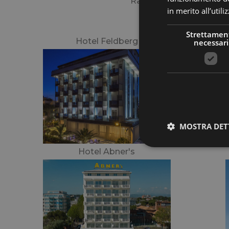
Raffinati, eleganti ed a
in merito all’util
Strettamen
Hotel Feldberg
necessari
MOSTRA DET
Hotel Abner's
I cookie strettamente
dell'account. Il sito
Nome
epuModal