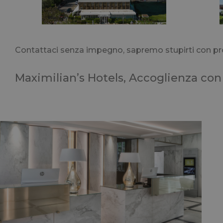
XSRF-TOKEN
Contattaci senza impegno, sapremo stupirti con pr
CookieScriptConse
Maximilian’s Hotels, Accoglienza con 
combo_cms_edita_s
_GRECAPTCHA
Nome
Nome
Provider
Nome
Provi
_ga_98FWSF5QEH
ent_r
www.maxim
hcc_uid
www.m