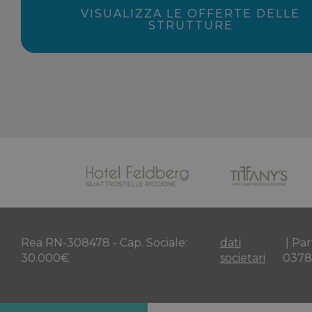
VISUALIZZA LE OFFERTE DELLE
STRUTTURE
Rea RN-308478 - Cap. Sociale:
dati
Par
30.000€
societari
037