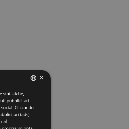
×
 statistiche,
ITALIAN
uti pubblicitari
ENGLISH
i social. Cliccando
FRENCH
bblicitari (ads).
i al
GERMAN
a propria volontà