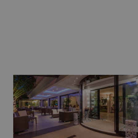
 o finestre di
egli utenti sul sito,
on riapparisca una
utare con la
chi Cross-Site
servizio Cookie-
nze di consenso sui
he il banner dei
ni correttamente.
r mantenere una
ione dei contenuti
rimanere connessi al
kie necessario
ito allo scopo di
renze dell'utente e
cs per mantenere lo
 a migliorare
itatori unici e
d analizzare il