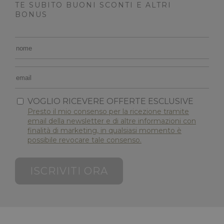
TE SUBITO BUONI SCONTI E ALTRI
BONUS
VOGLIO RICEVERE OFFERTE ESCLUSIVE
combo_cms_edita_session
www.maximilianshotels.it
1 ora 59
minuti
Presto il mio consenso per la ricezione tramite
email della newsletter e di altre informazioni con
finalità di marketing, in qualsiasi momento è
possibile revocare tale consenso.
ISCRIVITI ORA
_GRECAPTCHA
5 mesi 3
Google LLC
settiman
www.google.com