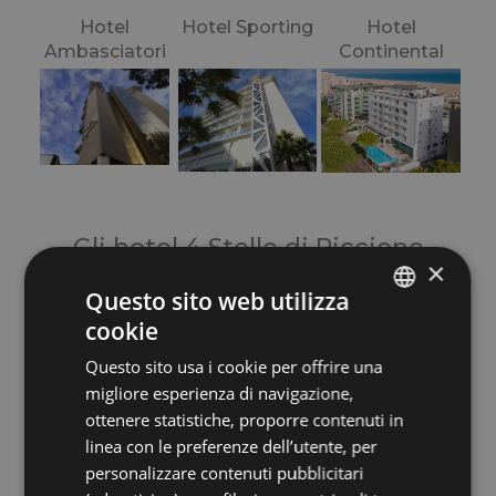
Hotel
Hotel Sporting
Hotel
Ambasciatori
Continental
Gli hotel 4 Stelle
di Riccione
×
Raffinati, eleganti ed accoglienti
Questo sito web utilizza
cookie
ITALIAN
Questo sito usa i cookie per offrire una
ENGLISH
Hotel Feldberg
Hotel Tiffany's
migliore esperienza di navigazione,
FRENCH
ottenere statistiche, proporre contenuti in
linea con le preferenze dell’utente, per
GERMAN
personalizzare contenuti pubblicitari