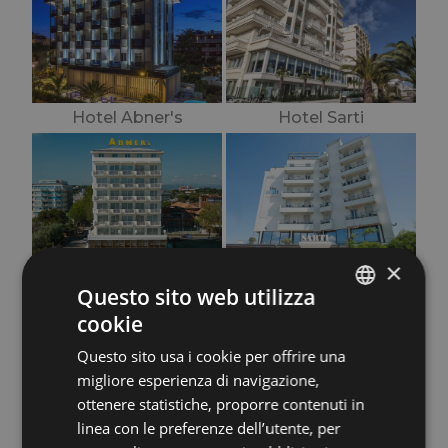
Hotel Abner's
Hotel Sarti
×
Questo sito web utilizza
cookie
Contattaci senza impegno, sapremo stupirti
ITALIAN
con proposte esclusive!
Questo sito usa i cookie per offrire una
ENGLISH
migliore esperienza di navigazione,
FRENCH
Maximilian’s Hotels, Accoglienza
ottenere statistiche, proporre contenuti in
linea con le preferenze dell’utente, per
con Stile.
GERMAN