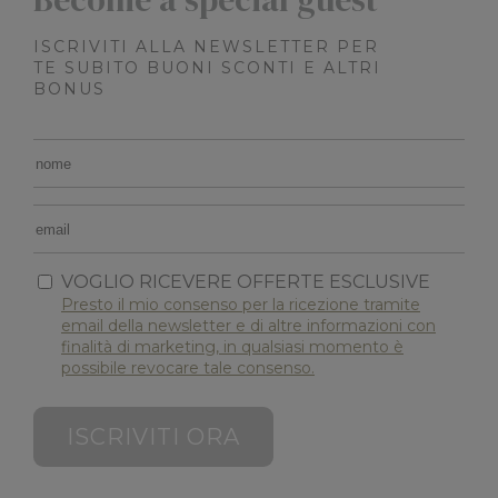
Nome
Provider
/
Dominio
Scadenza
ISCRIVITI ALLA NEWSLETTER PER
epuModal
.maximilianshotels.it
1
TE SUBITO BUONI SCONTI E ALTRI
settiman
BONUS
VOGLIO RICEVERE OFFERTE ESCLUSIVE
Presto il mio consenso per la ricezione tramite
email della newsletter e di altre informazioni con
XSRF-TOKEN
www.maximilianshotels.it
1 ora 59
finalità di marketing, in qualsiasi momento è
minuti
possibile revocare tale consenso.
ISCRIVITI ORA
CookieScriptConsent
4
CookieScript
settiman
.maximilianshotels.it