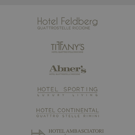
2 giorni
combo_cms_edita_session
www.maximilianshotels.it
1 ora 59
minuti